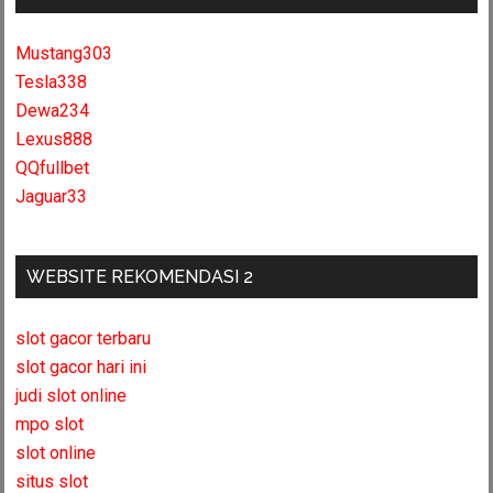
Mustang303
Tesla338
Dewa234
Lexus888
QQfullbet
Jaguar33
WEBSITE REKOMENDASI 2
slot gacor terbaru
slot gacor hari ini
judi slot online
mpo slot
slot online
situs slot