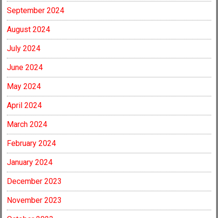
September 2024
August 2024
July 2024
June 2024
May 2024
April 2024
March 2024
February 2024
January 2024
December 2023
November 2023