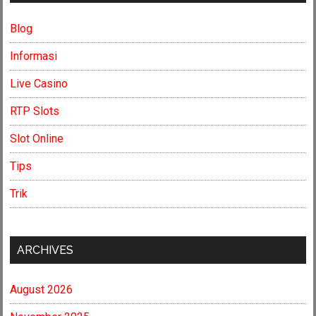
Blog
Informasi
Live Casino
RTP Slots
Slot Online
Tips
Trik
ARCHIVES
August 2026