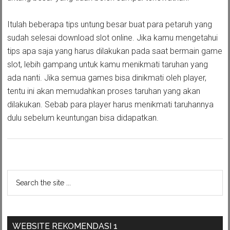
Itulah beberapa tips untung besar buat para petaruh yang
sudah selesai download slot online. Jika kamu mengetahui
tips apa saja yang harus dilakukan pada saat bermain game
slot, lebih gampang untuk kamu menikmati taruhan yang
ada nanti. Jika semua games bisa dinikmati oleh player,
tentu ini akan memudahkan proses taruhan yang akan
dilakukan. Sebab para player harus menikmati taruhannya
dulu sebelum keuntungan bisa didapatkan.
Primary
Search
the
Sidebar
site
...
WEBSITE REKOMENDASI 1