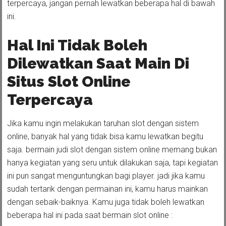
terpercaya, jangan pernah lewatkan beberapa hal di bawah
ini.
Hal Ini Tidak Boleh
Dilewatkan Saat Main Di
Situs Slot Online
Terpercaya
Jika kamu ingin melakukan taruhan slot dengan sistem
online, banyak hal yang tidak bisa kamu lewatkan begitu
saja. bermain judi slot dengan sistem online memang bukan
hanya kegiatan yang seru untuk dilakukan saja, tapi kegiatan
ini pun sangat menguntungkan bagi player. jadi jika kamu
sudah tertarik dengan permainan ini, kamu harus mainkan
dengan sebaik-baiknya. Kamu juga tidak boleh lewatkan
beberapa hal ini pada saat bermain slot online :