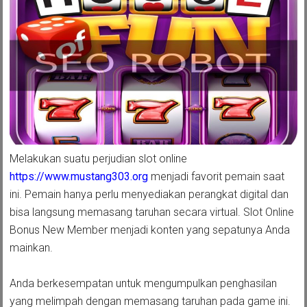
Melakukan suatu perjudian slot online
https://www.mustang303.org
menjadi favorit pemain saat
ini. Pemain hanya perlu menyediakan perangkat digital dan
bisa langsung memasang taruhan secara virtual. Slot Online
Bonus New Member menjadi konten yang sepatunya Anda
mainkan.
Anda berkesempatan untuk mengumpulkan penghasilan
yang melimpah dengan memasang taruhan pada game ini.