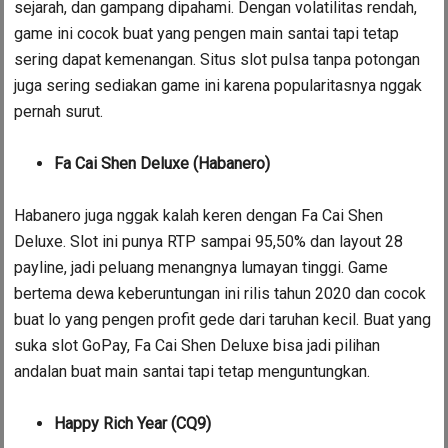
sejarah, dan gampang dipahami. Dengan volatilitas rendah,
game ini cocok buat yang pengen main santai tapi tetap
sering dapat kemenangan. Situs slot pulsa tanpa potongan
juga sering sediakan game ini karena popularitasnya nggak
pernah surut.
Fa Cai Shen Deluxe (Habanero)
Habanero juga nggak kalah keren dengan Fa Cai Shen
Deluxe. Slot ini punya RTP sampai 95,50% dan layout 28
payline, jadi peluang menangnya lumayan tinggi. Game
bertema dewa keberuntungan ini rilis tahun 2020 dan cocok
buat lo yang pengen profit gede dari taruhan kecil. Buat yang
suka slot GoPay, Fa Cai Shen Deluxe bisa jadi pilihan
andalan buat main santai tapi tetap menguntungkan.
Happy Rich Year (CQ9)