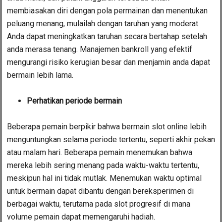
membiasakan diri dengan pola permainan dan menentukan
peluang menang, mulailah dengan taruhan yang moderat.
Anda dapat meningkatkan taruhan secara bertahap setelah
anda merasa tenang. Manajemen bankroll yang efektif
mengurangi risiko kerugian besar dan menjamin anda dapat
bermain lebih lama.
Perhatikan periode bermain
Beberapa pemain berpikir bahwa bermain slot online lebih
menguntungkan selama periode tertentu, seperti akhir pekan
atau malam hari. Beberapa pemain menemukan bahwa
mereka lebih sering menang pada waktu-waktu tertentu,
meskipun hal ini tidak mutlak. Menemukan waktu optimal
untuk bermain dapat dibantu dengan bereksperimen di
berbagai waktu, terutama pada slot progresif di mana
volume pemain dapat memengaruhi hadiah.