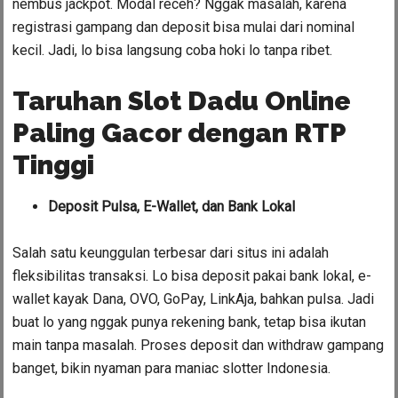
nembus jackpot. Modal receh? Nggak masalah, karena
registrasi gampang dan deposit bisa mulai dari nominal
kecil. Jadi, lo bisa langsung coba hoki lo tanpa ribet.
Taruhan Slot Dadu Online
Paling Gacor dengan RTP
Tinggi
Deposit Pulsa, E-Wallet, dan Bank Lokal
Salah satu keunggulan terbesar dari situs ini adalah
fleksibilitas transaksi. Lo bisa deposit pakai bank lokal, e-
wallet kayak Dana, OVO, GoPay, LinkAja, bahkan pulsa. Jadi
buat lo yang nggak punya rekening bank, tetap bisa ikutan
main tanpa masalah. Proses deposit dan withdraw gampang
banget, bikin nyaman para maniac slotter Indonesia.