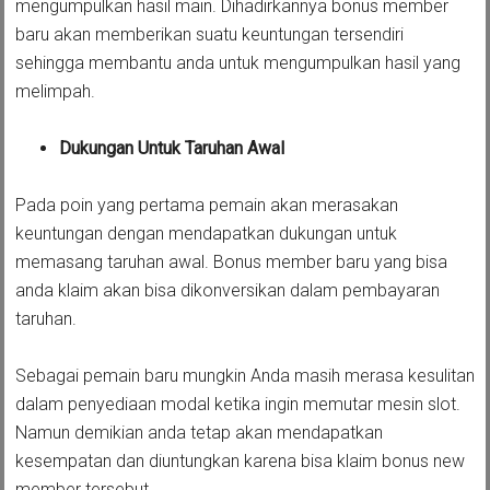
mengumpulkan hasil main. Dihadirkannya bonus member
baru akan memberikan suatu keuntungan tersendiri
sehingga membantu anda untuk mengumpulkan hasil yang
melimpah.
Dukungan Untuk Taruhan Awal
Pada poin yang pertama pemain akan merasakan
keuntungan dengan mendapatkan dukungan untuk
memasang taruhan awal. Bonus member baru yang bisa
anda klaim akan bisa dikonversikan dalam pembayaran
taruhan.
Sebagai pemain baru mungkin Anda masih merasa kesulitan
dalam penyediaan modal ketika ingin memutar mesin slot.
Namun demikian anda tetap akan mendapatkan
kesempatan dan diuntungkan karena bisa klaim bonus new
member tersebut.