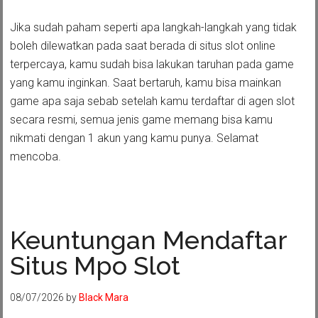
Jika sudah paham seperti apa langkah-langkah yang tidak
boleh dilewatkan pada saat berada di situs slot online
terpercaya, kamu sudah bisa lakukan taruhan pada game
yang kamu inginkan. Saat bertaruh, kamu bisa mainkan
game apa saja sebab setelah kamu terdaftar di agen slot
secara resmi, semua jenis game memang bisa kamu
nikmati dengan 1 akun yang kamu punya. Selamat
mencoba.
Keuntungan Mendaftar
Situs Mpo Slot
08/07/2026
by
Black Mara