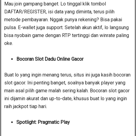
Mau join gampang banget. Lo tinggal klik tombol
DAFTAR/REGISTER, isi data yang diminta, terus pilih
metode pembayaran. Nggak punya rekening? Bisa pakai
pulsa. E-wallet juga support. Setelah akun aktif, lo langsung
bisa nyobain game dengan RTP tertinggi dan winrate paling
oke.
Bocoran Slot Dadu Online Gacor
Buat lo yang ingin menang terus, situs ini juga kasih bocoran
slot gacor. Ini penting banget, soalnya banyak player yang
main asal pilih game malah sering kalah. Bocoran slot gacor
ini dijamin akurat dan up-to-date, khusus buat lo yang ingin
raih jackpot tiap hari.
Spotlight: Pragmatic Play