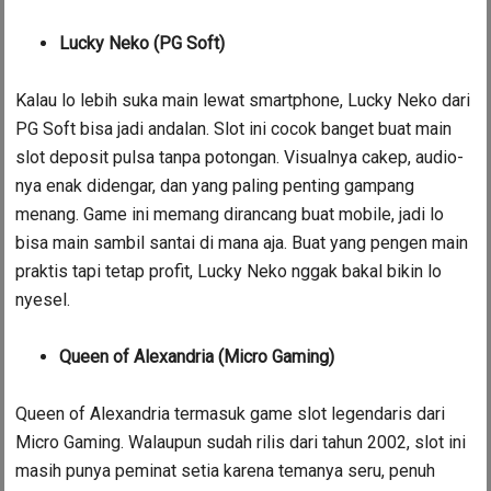
Lucky Neko (PG Soft)
Kalau lo lebih suka main lewat smartphone, Lucky Neko dari
PG Soft bisa jadi andalan. Slot ini cocok banget buat main
slot deposit pulsa tanpa potongan. Visualnya cakep, audio-
nya enak didengar, dan yang paling penting gampang
menang. Game ini memang dirancang buat mobile, jadi lo
bisa main sambil santai di mana aja. Buat yang pengen main
praktis tapi tetap profit, Lucky Neko nggak bakal bikin lo
nyesel.
Queen of Alexandria (Micro Gaming)
Queen of Alexandria termasuk game slot legendaris dari
Micro Gaming. Walaupun sudah rilis dari tahun 2002, slot ini
masih punya peminat setia karena temanya seru, penuh