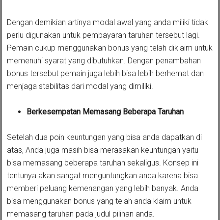
Dengan demikian artinya modal awal yang anda miliki tidak
perlu digunakan untuk pembayaran taruhan tersebut lagi.
Pemain cukup menggunakan bonus yang telah diklaim untuk
memenuhi syarat yang dibutuhkan. Dengan penambahan
bonus tersebut pemain juga lebih bisa lebih berhemat dan
menjaga stabilitas dari modal yang dimiliki.
Berkesempatan Memasang Beberapa Taruhan
Setelah dua poin keuntungan yang bisa anda dapatkan di
atas, Anda juga masih bisa merasakan keuntungan yaitu
bisa memasang beberapa taruhan sekaligus. Konsep ini
tentunya akan sangat menguntungkan anda karena bisa
memberi peluang kemenangan yang lebih banyak. Anda
bisa menggunakan bonus yang telah anda klaim untuk
memasang taruhan pada judul pilihan anda.