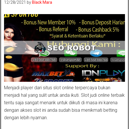
12/28/2021
by
Black Mara
Menjadi player dari situs slot online terpercaya bukan
menjadi hal yang sulit untuk anda ikuti. Slot judi online terbaik
tentu saja sangat menarik untuk diikuti di masa ini karena
dengan akses slot ini anda sudah bisa menikmati betting
dengan lebih nyaman.