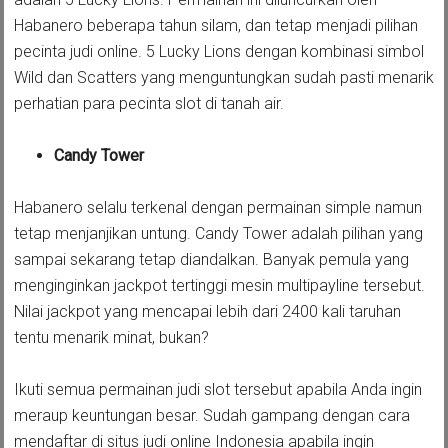
Habanero beberapa tahun silam, dan tetap menjadi pilihan
pecinta judi online. 5 Lucky Lions dengan kombinasi simbol
Wild dan Scatters yang menguntungkan sudah pasti menarik
perhatian para pecinta slot di tanah air.
Candy Tower
Habanero selalu terkenal dengan permainan simple namun
tetap menjanjikan untung. Candy Tower adalah pilihan yang
sampai sekarang tetap diandalkan. Banyak pemula yang
menginginkan jackpot tertinggi mesin multipayline tersebut.
Nilai jackpot yang mencapai lebih dari 2400 kali taruhan
tentu menarik minat, bukan?
Ikuti semua permainan judi slot tersebut apabila Anda ingin
meraup keuntungan besar. Sudah gampang dengan cara
mendaftar di situs judi online Indonesia apabila ingin