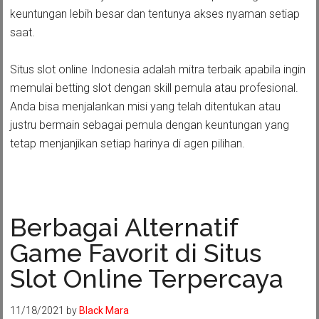
keuntungan lebih besar dan tentunya akses nyaman setiap
saat.
Situs slot online Indonesia adalah mitra terbaik apabila ingin
memulai betting slot dengan skill pemula atau profesional.
Anda bisa menjalankan misi yang telah ditentukan atau
justru bermain sebagai pemula dengan keuntungan yang
tetap menjanjikan setiap harinya di agen pilihan.
Berbagai Alternatif
Game Favorit di Situs
Slot Online Terpercaya
11/18/2021
by
Black Mara