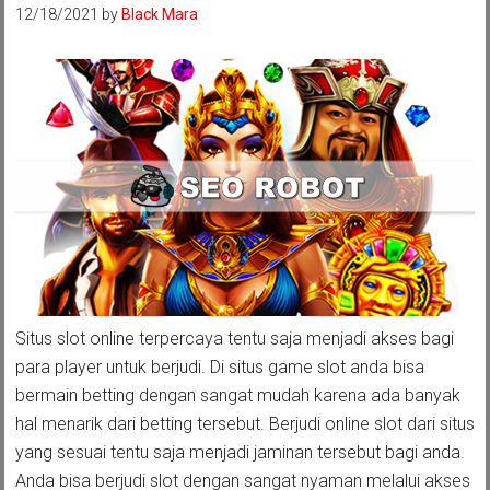
12/18/2021
by
Black Mara
Situs slot online terpercaya tentu saja menjadi akses bagi
para player untuk berjudi. Di situs game slot anda bisa
bermain betting dengan sangat mudah karena ada banyak
hal menarik dari betting tersebut. Berjudi online slot dari situs
yang sesuai tentu saja menjadi jaminan tersebut bagi anda.
Anda bisa berjudi slot dengan sangat nyaman melalui akses