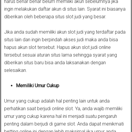
harus benar benar belum memiliki akun sebelumnya jika
ingin melakukan daftar akun di situs lain. Syarat ini biasanya
diberikan oleh beberapa situs slot judi yang besar.
Jika anda sudah memiliki akun slot judi yang terdaftar pada
situs lain dan ingin berpindah akses judi maka anda bisa
hapus akun slot tersebut. Hapus akun slot judi online
tersebut sesuai aturan situs lama sehingga syarat yang
diberikan situs baru bisa anda laksanakan dengan
selesaikan.
Memiliki Umur Cukup
Umur yang cukup adalah hal penting lain untuk anda
perhatikan saat berjudi online slot. Ya, anda wajib memiliki
umur yang cukup karena hal ini menjadi suatu pengaruh
penting dalam berjudi di game slot. Anda dapat menikmati
betting online ini dengan lebih maksimal jika umur anda