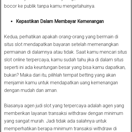
bocor ke publik tanpa kamu mengetahuinya.
Kepastikan Dalam Membayar Kemenangan
Kedua, perhatikan apakah orang-orang yang bermain di
situs slot mendapatkan bayaran setelah memenangkan
permainan di dalamnya atau tidak. Saat kamu mencari situs
slot online terpercaya, kamu sudah tahu jika di dalam situs
seperti ini ada keuntungan besar yang bisa kamu dapatkan,
bukan? Maka dari itu, pilihlah tempat betting yang akan
menjamin kamu untuk mendapatkan uang kemenangan
dengan mudah dan aman.
Biasanya agen judi slot yang terpercaya adalah agen yang
memberikan layanan transaksi withdraw dengan minimum
yang sangat murah. Jadi tidak ada salahnya untuk
memperhatikan berapa minimum transaksi withdraw di