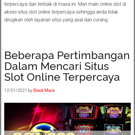
terpercaya dan terbaik di masa ini. Mari main online slot di
akses situs slot online terpercaya sehingga anda tidak
dirugikan oleh layanan situs yang asal dan curang.
Beberapa Pertimbangan
Dalam Mencari Situs
Slot Online Terpercaya
12/01/2021
by
Black Mara