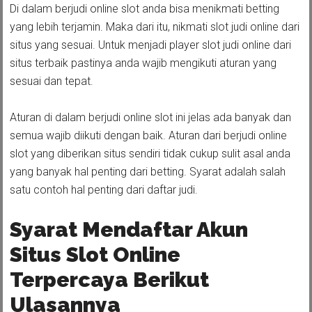
Di dalam berjudi online slot anda bisa menikmati betting
yang lebih terjamin. Maka dari itu, nikmati slot judi online dari
situs yang sesuai. Untuk menjadi player slot judi online dari
situs terbaik pastinya anda wajib mengikuti aturan yang
sesuai dan tepat.
Aturan di dalam berjudi online slot ini jelas ada banyak dan
semua wajib diikuti dengan baik. Aturan dari berjudi online
slot yang diberikan situs sendiri tidak cukup sulit asal anda
yang banyak hal penting dari betting. Syarat adalah salah
satu contoh hal penting dari daftar judi.
Syarat Mendaftar Akun
Situs Slot Online
Terpercaya Berikut
Ulasannya