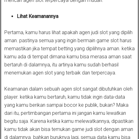
mencari agen slot terpercaya dengan mudah:
Lihat Keamanannya
Pertama, kamu harus lihat apakah agen judi slot yang dipilih
aman. pastinya semua yang ingin bermain game slot harus
memastikan jika tempat betting yang dipilihnya aman. ketika
kamu ada di tempat dimana kamu bisa merasa aman saat
bertaruh di dalamnya, itu artinya kamu sudah berhasil
menemukan agen slot yang terbaik dan terpercaya.
Keamanan dalam sebuah agen slot sangat dibutuhkan oleh
player. ketika kamu bertaruh, kamu tidak ingin data-data
yang kamu berikan sampai bocor ke publik, bukan? Maka
dari itu, pertimbangan pertama ini jangan kamu lewatkan
begitu saja. Karena ketika kamu melewatkannya, dipastikan
kamu tidak akan bisa temukan game judi slot dengan aman
di dalamnya. bahkan buruknya lagi, semua data kamu bisa