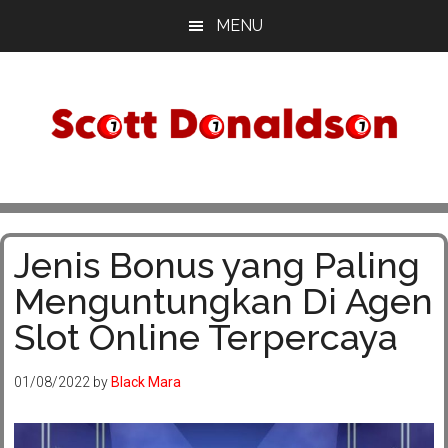
Skip
Skip
MENU
to
to
main
primary
content
sidebar
Scott
Daftar
Situs
Donaldson
Judi
Jenis Bonus yang Paling
Online
Menguntungkan Di Agen
Indonesia
Terbaik
Slot Online Terpercaya
Dan
Terpercaya
01/08/2022
by
Black Mara