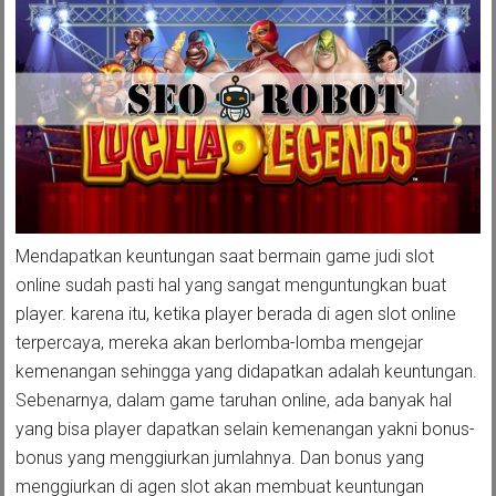
Mendapatkan keuntungan saat bermain game judi slot
online sudah pasti hal yang sangat menguntungkan buat
player. karena itu, ketika player berada di agen slot online
terpercaya, mereka akan berlomba-lomba mengejar
kemenangan sehingga yang didapatkan adalah keuntungan.
Sebenarnya, dalam game taruhan online, ada banyak hal
yang bisa player dapatkan selain kemenangan yakni bonus-
bonus yang menggiurkan jumlahnya. Dan bonus yang
menggiurkan di agen slot akan membuat keuntungan