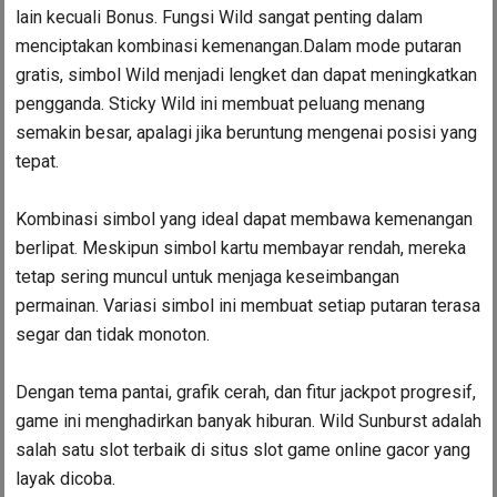
lain kecuali Bonus. Fungsi Wild sangat penting dalam
menciptakan kombinasi kemenangan.
Dalam mode putaran
gratis, simbol Wild menjadi lengket dan dapat meningkatkan
pengganda. Sticky Wild ini membuat peluang menang
semakin besar, apalagi jika beruntung mengenai posisi yang
tepat.
Kombinasi simbol yang ideal dapat membawa kemenangan
berlipat. Meskipun simbol kartu membayar rendah, mereka
tetap sering muncul untuk menjaga keseimbangan
permainan. Variasi simbol ini membuat setiap putaran terasa
segar dan tidak monoton.
Dengan tema pantai, grafik cerah, dan fitur jackpot progresif,
game ini menghadirkan banyak hiburan. Wild Sunburst adalah
salah satu slot terbaik di situs slot game online gacor yang
layak dicoba.