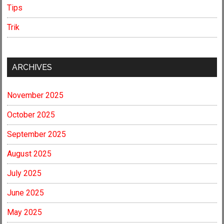
Tips
Trik
ARCHIVES
November 2025
October 2025
September 2025
August 2025
July 2025
June 2025
May 2025