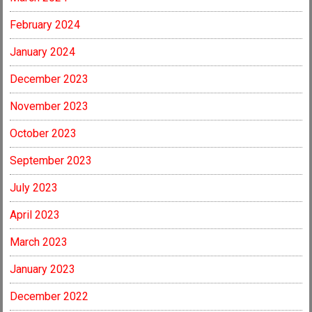
February 2024
January 2024
December 2023
November 2023
October 2023
September 2023
July 2023
April 2023
March 2023
January 2023
December 2022