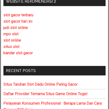
WEBSITE REKOMENDASI 2
slot gacor terbaru
slot gacor hari ini
judi slot online
mpo slot
slot online
situs slot
bandar slot gacor
RECENT POSTS
Situs Taruhan Slot Dadu Online Paling Gacor
Daftar Provider Ternama Situs Game Online Togel
Pelayanan Konsumen Profesional : Berapa Lama Dan Cara