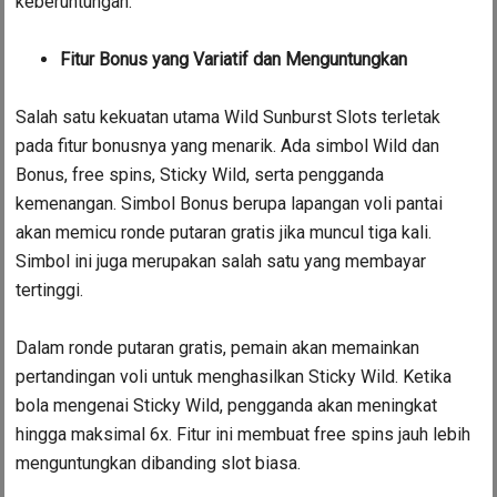
keberuntungan.
Fitur Bonus yang Variatif dan Menguntungkan
Salah satu kekuatan utama Wild Sunburst Slots terletak
pada fitur bonusnya yang menarik. Ada simbol Wild dan
Bonus, free spins, Sticky Wild, serta pengganda
kemenangan.
Simbol Bonus berupa lapangan voli pantai
akan memicu ronde putaran gratis jika muncul tiga kali.
Simbol ini juga merupakan salah satu yang membayar
tertinggi.
Dalam ronde putaran gratis, pemain akan memainkan
pertandingan voli untuk menghasilkan Sticky Wild.
Ketika
bola mengenai Sticky Wild, pengganda akan meningkat
hingga maksimal 6x. Fitur ini membuat free spins jauh lebih
menguntungkan dibanding slot biasa.