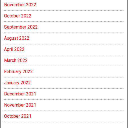
November 2022
October 2022
September 2022
August 2022
April 2022
March 2022
February 2022
January 2022
December 2021
November 2021
October 2021