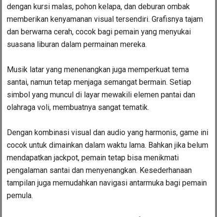
dengan kursi malas, pohon kelapa, dan deburan ombak
memberikan kenyamanan visual tersendiri.
Grafisnya tajam
dan berwarna cerah, cocok bagi pemain yang menyukai
suasana liburan dalam permainan mereka.
Musik latar yang menenangkan juga memperkuat tema
santai, namun tetap menjaga semangat bermain.
Setiap
simbol yang muncul di layar mewakili elemen pantai dan
olahraga voli, membuatnya sangat tematik.
Dengan kombinasi visual dan audio yang harmonis, game ini
cocok untuk dimainkan dalam waktu lama.
Bahkan jika belum
mendapatkan jackpot, pemain tetap bisa menikmati
pengalaman santai dan menyenangkan. Kesederhanaan
tampilan juga memudahkan navigasi antarmuka bagi pemain
pemula.