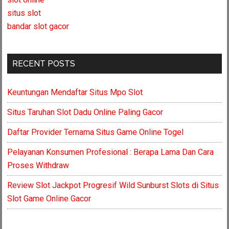
situs slot
bandar slot gacor
RECENT POSTS
Keuntungan Mendaftar Situs Mpo Slot
Situs Taruhan Slot Dadu Online Paling Gacor
Daftar Provider Ternama Situs Game Online Togel
Pelayanan Konsumen Profesional : Berapa Lama Dan Cara
Proses Withdraw
Review Slot Jackpot Progresif Wild Sunburst Slots di Situs
Slot Game Online Gacor