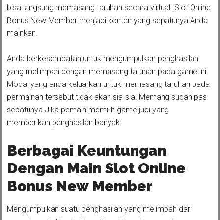
bisa langsung memasang taruhan secara virtual. Slot Online
Bonus New Member menjadi konten yang sepatunya Anda
mainkan.
Anda berkesempatan untuk mengumpulkan penghasilan
yang melimpah dengan memasang taruhan pada game ini.
Modal yang anda keluarkan untuk memasang taruhan pada
permainan tersebut tidak akan sia-sia. Memang sudah pas
sepatunya Jika pemain memilih game judi yang
memberikan penghasilan banyak.
Berbagai Keuntungan
Dengan Main Slot Online
Bonus New Member
Mengumpulkan suatu penghasilan yang melimpah dari