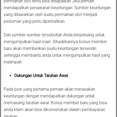
permainan slot tentu bisa didapatkan Jika pemain
mendapatkan penawaran keuntungan. Sumber keuntungan
yang ditawarkan oleh suatu permainan slot menjadi
pedoman yang perlu diperhatikan.
Dari sumber-sumber tersebutlah Anda berpeluang untuk
mengumpulkan hasil main. Dihadirkannya bonus member
baru akan memberikan suatu keuntungan tersendiri
sehingga membantu anda untuk mengumpulkan hasil yang
melimpah.
Dukungan Untuk Taruhan Awal
Pada poin yang pertama pemain akan merasakan
keuntungan dengan mendapatkan dukungan untuk
memasang taruhan awal. Bonus member baru yang bisa
anda klaim akan bisa dikonversikan dalam pembayaran
taruhan.