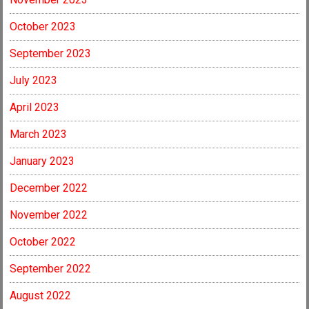
October 2023
September 2023
July 2023
April 2023
March 2023
January 2023
December 2022
November 2022
October 2022
September 2022
August 2022