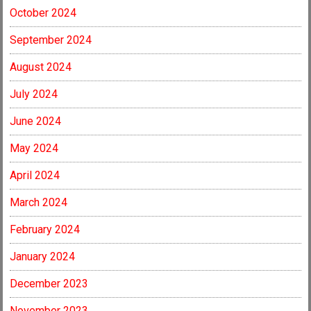
October 2024
September 2024
August 2024
July 2024
June 2024
May 2024
April 2024
March 2024
February 2024
January 2024
December 2023
November 2023