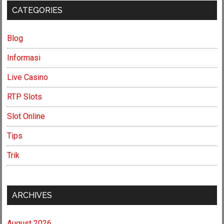
CATEGORIES
Blog
Informasi
Live Casino
RTP Slots
Slot Online
Tips
Trik
ARCHIVES
August 2026