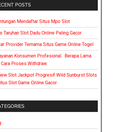
ECENT POSTS
ntungan Mendaftar Situs Mpo Slot
us Taruhan Slot Dadu Online Paling Gacor
tar Provider Ternama Situs Game Online Togel
ayanan Konsumen Profesional : Berapa Lama
 Cara Proses Withdraw
iew Slot Jackpot Progresif Wild Sunburst Slots
Situs Slot Game Online Gacor
ATEGORIES
g