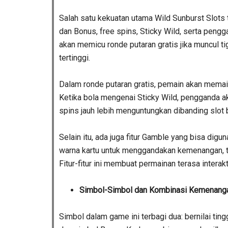
Salah satu kekuatan utama Wild Sunburst Slots 
dan Bonus, free spins, Sticky Wild, serta pen
akan memicu ronde putaran gratis jika muncul t
tertinggi.
Dalam ronde putaran gratis, pemain akan memain
Ketika bola mengenai Sticky Wild, pengganda a
spins jauh lebih menguntungkan dibanding slot 
Selain itu, ada juga fitur Gamble yang bisa dig
warna kartu untuk menggandakan kemenangan, ta
Fitur-fitur ini membuat permainan terasa interakt
Simbol-Simbol dan Kombinasi Kemenang
Simbol dalam game ini terbagi dua: bernilai ting