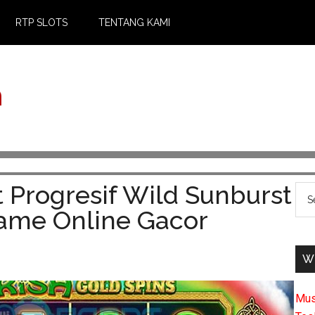
RTP SLOTS
TENTANG KAMI
 Progresif Wild Sunburst
P
Sea
the
 Game Online Gacor
S
site
...
W
Mus