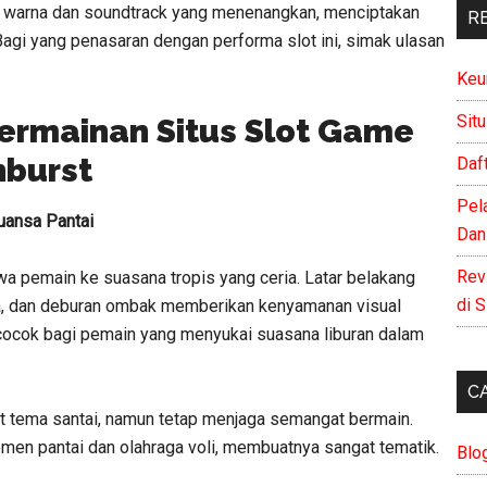
h warna dan soundtrack yang menenangkan, menciptakan
R
Bagi yang penasaran dengan performa slot ini, simak ulasan
Keu
Sit
Permainan Situs Slot Game
nburst
Daf
Pel
ansa Pantai
Dan
Rev
 pemain ke suasana tropis yang ceria. Latar belakang
di 
pa, dan deburan ombak memberikan kenyamanan visual
 cocok bagi pemain yang menyukai suasana liburan dalam
C
 tema santai, namun tetap menjaga semangat bermain.
emen pantai dan olahraga voli, membuatnya sangat tematik.
Blo