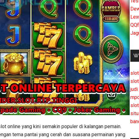
Tes
De
Lex
QQf
Jag
W
slot
slot
judi
mpo
slot
situ
ban
slot online yang kini semakin populer di kalangan pemain.
engan tema pantai yang cerah dan suasana permainan yang