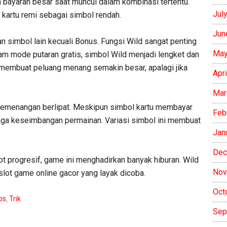
bayaran besar saat muncul dalam kombinasi tertentu.
Jul
 kartu remi sebagai simbol rendah.
Jun
n simbol lain kecuali Bonus. Fungsi Wild sangat penting
May
am mode putaran gratis, simbol Wild menjadi lengket dan
 membuat peluang menang semakin besar, apalagi jika
Apr
Mar
emenangan berlipat. Meskipun simbol kartu membayar
Feb
aga keseimbangan permainan. Variasi simbol ini membuat
Jan
Dec
pot progresif, game ini menghadirkan banyak hiburan. Wild
Nov
 slot game online gacor yang layak dicoba.
Oct
ps
,
Trik
Sep