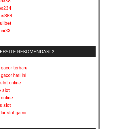
la338
wa234
us888
ullbet
uar33
EBSITE REKOMENDASI 2
 gacor terbaru
 gacor hari ini
 slot online
 slot
 online
s slot
dar slot gacor