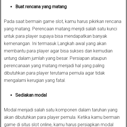
Buat rencana yang matang
Pada saat bermain game slot, kamu harus pikirkan rencana
yang matang. Perencaan matang menjdi salah satu kunci
untuk para player supaya bisa mendapatkan banyak
kemenangan. Ini termasuk Langkah awal yang akan
membantu para player agar bisa sukses dan kemudian
untung dalam jumlah yang besar. Persiapan ataupun
perencanaan yang matang menjadi hal yang paling
dibutuhkan para player terutama pemula agar tidak
mengalami kerugian yang fatal.
Sediakan modal
Modal menjadi salah satu komponen dalam taruhan yang
akan dibutuhkan para player pemula. Ketika kamu bermain
game di situs slot online, kamu harus persiapkan modal