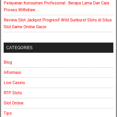
Pelayanan Konsumen Profesional : Berapa Lama Dan Cara
Proses Withdraw
Review Slot Jackpot Progresif Wild Sunburst Slots di Situs
Slot Game Online Gacor
CATEGORIES
Blog
Informasi
Live Casino
RTP Slots
Slot Online
Tips