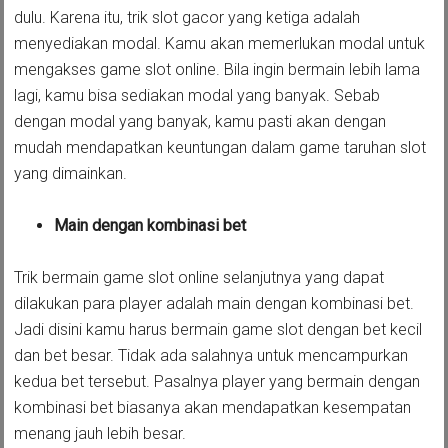
dulu. Karena itu, trik slot gacor yang ketiga adalah
menyediakan modal. Kamu akan memerlukan modal untuk
mengakses game slot online. Bila ingin bermain lebih lama
lagi, kamu bisa sediakan modal yang banyak. Sebab
dengan modal yang banyak, kamu pasti akan dengan
mudah mendapatkan keuntungan dalam game taruhan slot
yang dimainkan.
Main dengan kombinasi bet
Trik bermain game slot online selanjutnya yang dapat
dilakukan para player adalah main dengan kombinasi bet.
Jadi disini kamu harus bermain game slot dengan bet kecil
dan bet besar. Tidak ada salahnya untuk mencampurkan
kedua bet tersebut. Pasalnya player yang bermain dengan
kombinasi bet biasanya akan mendapatkan kesempatan
menang jauh lebih besar.