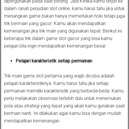
dipergunakan pada saat betting. Jadi Ketika kamu terjun ke
dalam ranah perjudian slot online, kamu harus tahu jika untuk
menangkan game bukan hanya memerlukan hoki tetapi juga
trik bermain yang gacor. Kamu akan mendapatkan
kemenangan jika trik main yang digunakan tepat. Berikut ini
beberapa trik dalam game slot gacor yang bisa kamu
pelajari bila ingin mendapatkan kemenangan besar:
Pelajari karakteristik setiap permainan
Trik main game slot pertama yang wajib dicoba adalah
pelajari karakteristiknya. Kamu harus tahu jika setiap
permainan memiliki karakteristik yang berbeda-beda. Kamu
perlu melakukan observasi terlebih dulu untuk menemukan
pola atau strategi yang tepat yang akan kamu gunakan saat
bermain nanti. Ini dilakukan agar kamu bisa dengan mudah
mendapatkan kemenangan.