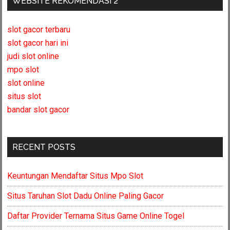
WEBSITE REKOMENDASI 2
slot gacor terbaru
slot gacor hari ini
judi slot online
mpo slot
slot online
situs slot
bandar slot gacor
RECENT POSTS
Keuntungan Mendaftar Situs Mpo Slot
Situs Taruhan Slot Dadu Online Paling Gacor
Daftar Provider Ternama Situs Game Online Togel