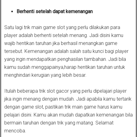
Berhenti setelah dapat kemenangan
Satu lagi trik main game slot yang perlu dilakukan para
player adalah berhenti setelah menang. Jadi disini kamu
wajib hentikan taruhan jika berhasil menangkan game
tersebut. Kemenangan adalah salah satu kunci bagi player
yang ingin mendapatkan penghasilan tambahan. Jadi bila
kamu sudah menggapainya,harap hentikan taruhan untuk
menghindari kerugian yang lebih besar.
Itulah beberapa trik slot gacor yang perlu dipelajari player
jika ingin menang dengan mudah. Jadi apabila kamu tertarik
dengan game slot, pastikan trik main game harus kamu
pelajari disini. Kamu akan mudah dapatkan kemenangan bila
bermain taruhan dengan trik yang matang. Selamat
mencoba.