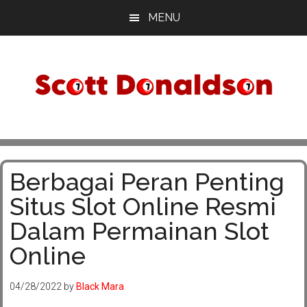
Skip
Skip
MENU
to
to
main
primary
content
sidebar
Scott
Daftar
Situs
Donaldson
Judi
Berbagai Peran Penting
Online
Situs Slot Online Resmi
Indonesia
Terbaik
Dalam Permainan Slot
Dan
Online
Terpercaya
04/28/2022
by
Black Mara