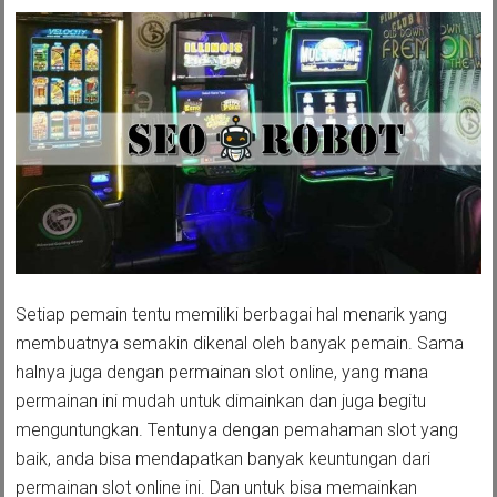
Setiap pemain tentu memiliki berbagai hal menarik yang
membuatnya semakin dikenal oleh banyak pemain. Sama
halnya juga dengan permainan slot online, yang mana
permainan ini mudah untuk dimainkan dan juga begitu
menguntungkan. Tentunya dengan pemahaman slot yang
baik, anda bisa mendapatkan banyak keuntungan dari
permainan slot online ini. Dan untuk bisa memainkan