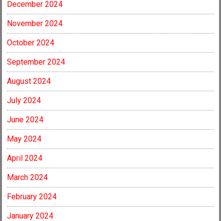
December 2024
November 2024
October 2024
September 2024
August 2024
July 2024
June 2024
May 2024
April 2024
March 2024
February 2024
January 2024