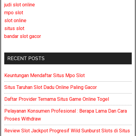
judi slot online
mpo slot
slot online
situs slot
bandar slot gacor
RECENT POSTS
Keuntungan Mendaftar Situs Mpo Slot
Situs Taruhan Slot Dadu Online Paling Gacor
Daftar Provider Ternama Situs Game Online Togel
Pelayanan Konsumen Profesional : Berapa Lama Dan Cara
Proses Withdraw
Review Slot Jackpot Progresif Wild Sunburst Slots di Situs