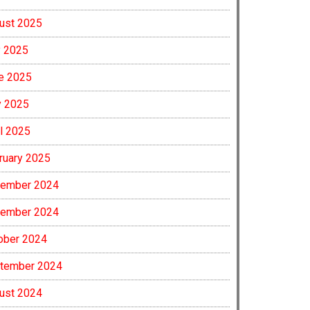
ust 2025
y 2025
e 2025
 2025
il 2025
ruary 2025
ember 2024
ember 2024
ober 2024
tember 2024
ust 2024