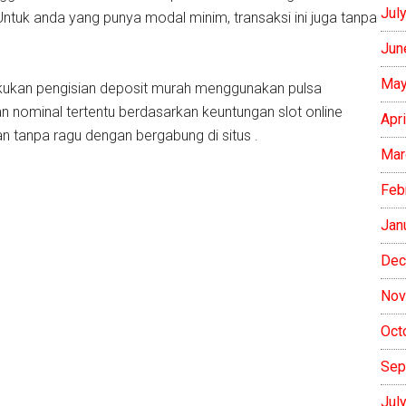
Jul
uk anda yang punya modal minim, transaksi ini juga tanpa
Jun
May
elakukan pengisian deposit murah menggunakan pulsa
 nominal tertentu berdasarkan keuntungan slot online
Apr
an tanpa ragu dengan bergabung di situs .
Mar
Feb
Jan
Dec
Nov
Oct
Sep
Jul