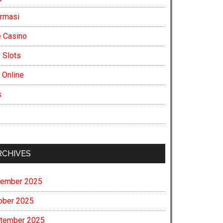
ormasi
e Casino
 Slots
 Online
s
RCHIVES
ember 2025
ober 2025
tember 2025