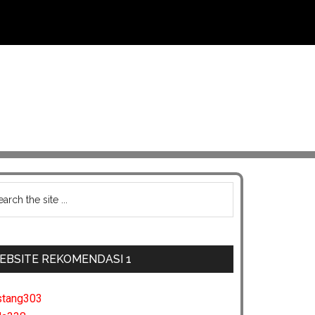
rimary
rch
idebar
EBSITE REKOMENDASI 1
tang303