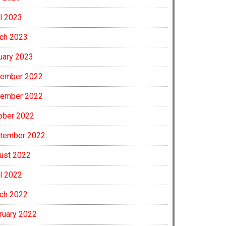
il 2023
ch 2023
uary 2023
ember 2022
ember 2022
ober 2022
tember 2022
ust 2022
il 2022
ch 2022
ruary 2022