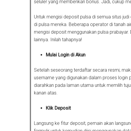
seluler yang memberikan bonus. Jadi, cukup 
Untuk mengisi deposit pulsa di semua situs jud
di pulsa mereka. Beberapa operator di tanah ai
mengisi deposit menggunakan pulsa prabayar. 
lainnya. Inilah tahapnya!
Mulai Login di Akun
Setelah seseorang terdaftar secara resmi, ma
username yang digunakan dalam proses login 
diarahkan pada laman utama untuk memilih tujua
kanan atas.
Klik Deposit
Langsung ke fitur deposit, pemain akan langsung
formulir untuk kemudian diisi menggunakan dat