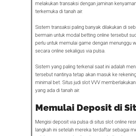
melakukan transaksi dengan jaminan kenyamana
terkemuka di tanah air.
Sistem transaksi paling banyak dilakukan di sebu
bermain untuk modal betting online tersebut sud
perlu untuk memulai game dengan menunggu w
secara online sekaligus via pulsa.
Sistem yang paling terkenal saat ini adalah me
tersebut nantinya tetap akan masuk ke rekenin
minimal bet. Situs judi slot VVV memberlakuka
yang ada di tanah air.
Memulai Deposit di Si
Mengisi deposit via pulsa di situs slot onlin
langkah ini setelah mereka terdaftar sebagai 