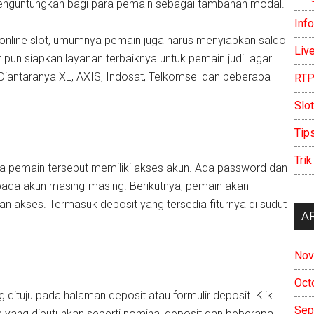
menguntungkan bagi para pemain sebagai tambahan modal.
Inf
i online slot, umumnya pemain juga harus menyiapkan saldo
Liv
r pun siapkan layanan terbaiknya untuk pemain judi agar
Diantaranya XL, AXIS, Indosat, Telkomsel dan beberapa
RTP
Slot
Tip
Trik
ka pemain tersebut memiliki akses akun. Ada password dan
pada akun masing-masing. Berikutnya, pemain akan
n akses. Termasuk deposit yang tersedia fiturnya di sudut
A
Nov
Oct
 dituju pada halaman deposit atau formulir deposit. Klik
Sep
a yang dibutuhkan seperti nominal deposit dan beberapa