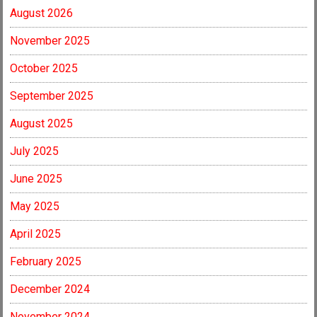
August 2026
November 2025
October 2025
September 2025
August 2025
July 2025
June 2025
May 2025
April 2025
February 2025
December 2024
November 2024