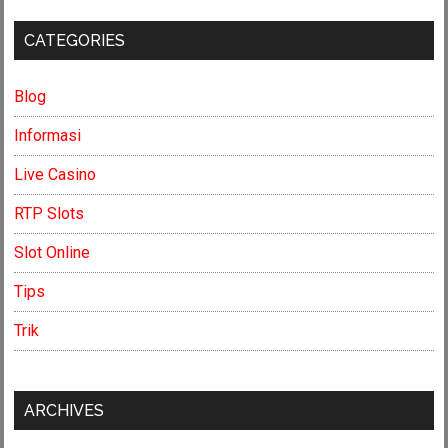
CATEGORIES
Blog
Informasi
Live Casino
RTP Slots
Slot Online
Tips
Trik
ARCHIVES