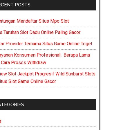
ECENT POSTS
ntungan Mendaftar Situs Mpo Slot
us Taruhan Slot Dadu Online Paling Gacor
tar Provider Ternama Situs Game Online Togel
ayanan Konsumen Profesional : Berapa Lama
 Cara Proses Withdraw
iew Slot Jackpot Progresif Wild Sunburst Slots
Situs Slot Game Online Gacor
ATEGORIES
g