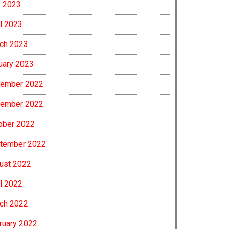
y 2023
il 2023
ch 2023
uary 2023
ember 2022
ember 2022
ober 2022
tember 2022
ust 2022
il 2022
ch 2022
ruary 2022