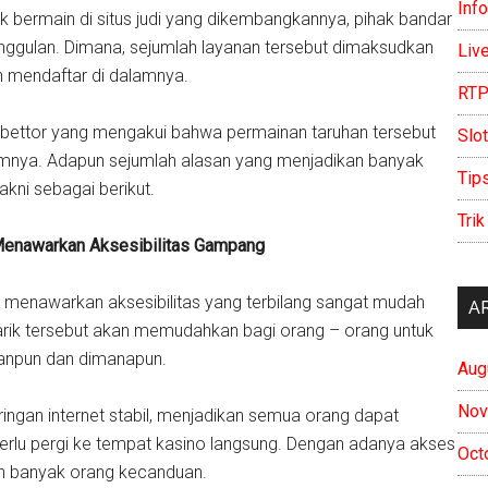
Inf
 bermain di situs judi yang dikembangkannya, pihak bandar
nggulan. Dimana, sejumlah layanan tersebut dimaksudkan
Liv
 mendaftar di dalamnya.
RTP
in bettor yang mengakui bahwa permainan taruhan tersebut
Slot
lamnya. Adapun sejumlah alasan yang menjadikan banyak
Tip
kni sebagai berikut.
Trik
Menawarkan Aksesibilitas Gampang
a menawarkan aksesibilitas yang terbilang sangat mudah
A
rik tersebut akan memudahkan bagi orang – orang untuk
panpun dan dimanapun.
Aug
Nov
ringan internet stabil, menjadikan semua orang dapat
erlu pergi ke tempat kasino langsung. Dengan adanya akses
Oct
n banyak orang kecanduan.