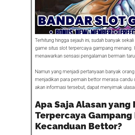
Terhitung hingga sejauh ini, sudah banyak se
game situs slot terpercaya gampang menang. In
menawarkan sensasi pengalaman bermain taruh
Namun yang menjadi pertanyaan banyak orang di
menjadikan para pemain bettor merasa candu 
akan informasi tersebut, dapat menyimak ulasan
Apa Saja Alasan yang 
Terpercaya Gampang
Kecanduan Bettor?