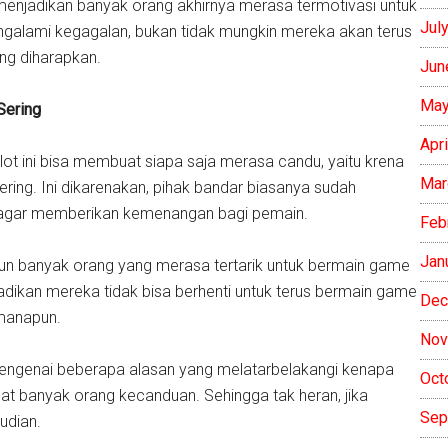
menjadikan banyak orang akhirnya merasa termotivasi untuk
Jul
ngalami kegagalan, bukan tidak mungkin mereka akan terus
g diharapkan.
Jun
May
Sering
Apr
ot ini bisa membuat siapa saja merasa candu, yaitu krena
Mar
ng. Ini dikarenakan, pihak bandar biasanya sudah
 agar memberikan kemenangan bagi pemain.
Feb
Jan
n banyak orang yang merasa tertarik untuk bermain game
njadikan mereka tidak bisa berhenti untuk terus bermain game
Dec
imanapun.
Nov
 mengenai beberapa alasan yang melatarbelakangi kenapa
Oct
 banyak orang kecanduan. Sehingga tak heran, jika
Sep
udian.