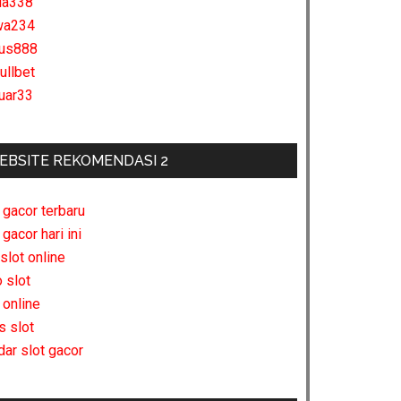
la338
wa234
us888
ullbet
uar33
EBSITE REKOMENDASI 2
 gacor terbaru
 gacor hari ini
 slot online
 slot
 online
s slot
dar slot gacor