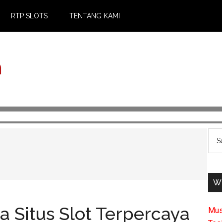
RTP SLOTS
TENTANG KAMI
P
Sea
the
S
site
...
W
a Situs Slot Terpercaya
Mus