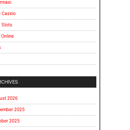
ormasi
e Casino
 Slots
 Online
s
RCHIVES
ust 2026
ember 2025
ober 2025